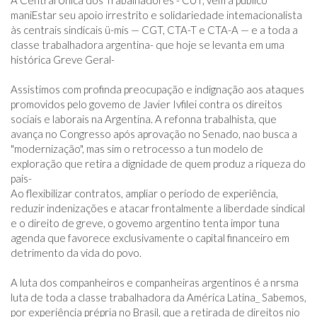
A Central Única dos Trabalhadores - CUT, vem a público 
maniEstar seu apoio irrestrito e solidariedade intemacionalista 
às centrais sindicais ü-mis — CGT, CTA-T e CTA-A — e a toda a 
classe trabalhadora argentina- que hoje se levanta em uma 
histórica Greve Geral-

Assistimos com profinda preocupação e indignação aos ataques 
promovidos pelo govemo de Javier Ivfilei contra os direitos 
sociais e laborais na Argentina. A refonna trabalhista, que 
avança no Congresso após aprovação no Senado, nao busca a 
"modernização", mas sim o retrocesso a tun modelo de 
exploração que retira a dignidade de quem produz a riqueza do 
pais-

Ao flexibilizar contratos, ampliar o período de experiência, 
reduzir indenizações e atacar frontalmente a liberdade sindical 
e o direito de greve, o govemo argentino tenta impor tuna 
agenda que favorece exclusivamente o capital financeiro em 
detrimento da vida do povo.

A luta dos companheiros e companheiras argentinos é a nrsma 
luta de toda a classe trabalhadora da América Latina_ Sabemos, 
por experiência prépria no Brasil, que a retirada de direitos nio 